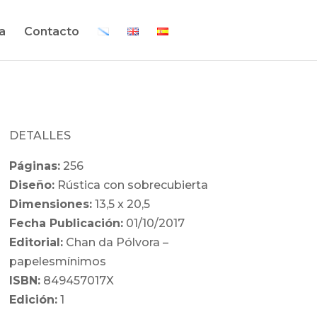
a
Contacto
DETALLES
Páginas:
256
Diseño:
Rústica con sobrecubierta
Dimensiones:
13,5 x 20,5
Fecha Publicación:
01/10/2017
Editorial:
Chan da Pólvora –
papelesmínimos
ISBN:
849457017X
Edición:
1