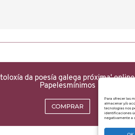
oloxía da poesía galega próxima' online 
Papelesmínimos
Para ofrecer las 
almacenar y/o acce
COMPRAR
tecnologías nos p
identificaciones ú
negativamente a ci
OK